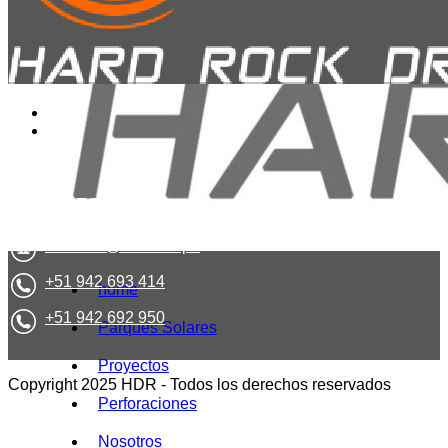
CONTACTO
contacto@hrd.com.pe
+51 942 693 414
home
+51 942 692 950
Parques Solares
Proyectos
Copyright 2025 HDR - Todos los derechos reservados
Perforaciones
Nosotros