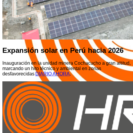
Expansión solar en Perú hacia 2026
Inauguración en la unidad minera Cochacucho a gran altitud,
marcando un hito técnico y ambiental en zonas
desfavorecidas
DIARIO AHORA
.