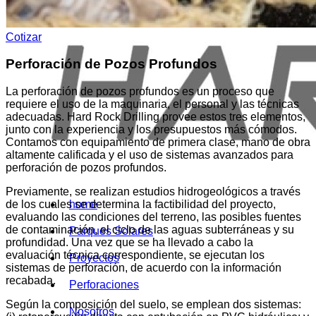
Cotizar
Perforación de Pozos Profundos
La perforación de pozos profundos es un proceso que
requiere el uso de la maquinaria, el personal y las técnicas
adecuadas. Hard Rock Drilling provee estos tres elementos,
junto con la experiencia y los presupuestos más cómodos.
Contamos con equipamiento de primera clase, mano de obra
altamente calificada y el uso de sistemas avanzados para
perforación de pozos profundos.
Previamente, se realizan estudios hidrogeológicos a través
home
de los cuales se determina la factibilidad del proyecto,
evaluando las condiciones del terreno, las posibles fuentes
de contaminación, el ciclo de las aguas subterráneas y su
Parques Solares
profundidad. Una vez que se ha llevado a cabo la
evaluación técnica correspondiente, se ejecutan los
Proyectos
sistemas de perforación, de acuerdo con la información
recabada.
Perforaciones
Según la composición del suelo, se emplean dos sistemas:
Nosotros