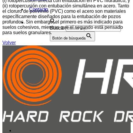
(i) rotopercusión directa con entubación en PVC hidráulico; y
(ii) rotopercusión con entubación simultánea en acero. Tanto
Contacto
el cloruro de polivinilo (PVC) como el acero son materiales
específicamente diseñados para la entubación de pozos
profundos. Sin embargo, el primero es más indicado para
suelos cohesivos, mientras que el segundo está pensado
Buscar:
para suelos granulares.
Botón de búsqueda
Volver